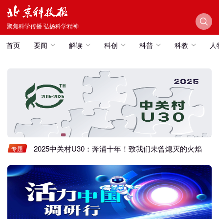
聚焦科学传播 弘扬科学精神
首页
要闻
解读
科创
科普
科教
人
2025中关村U30：奔涌十年！致我们未曾熄灭的火焰
专题