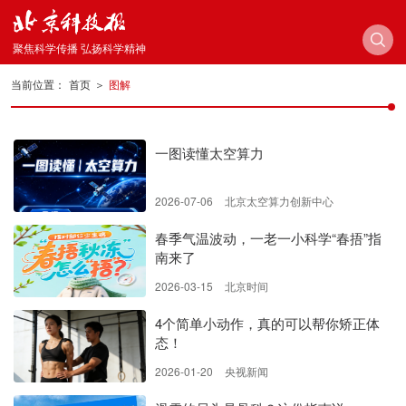
聚焦科学传播 弘扬科学精神
当前位置：
首页
＞
图解
一图读懂太空算力
2026-07-06
北京太空算力创新中心
春季气温波动，一老一小科学“春捂”指
南来了
2026-03-15
北京时间
4个简单小动作，真的可以帮你矫正体
态！
2026-01-20
央视新闻