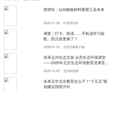
那荣钰：以AI赋能材料重塑工业未来
2026-01-29
中关村U30
调查｜打卡、跟读……手机成学习标
配，防沉迷更难了？
2026-01-20
北京日报客户端
传承运河生态文脉 点亮生态环保课堂
——2025年北京生态环境教育进课堂活
动成效显著
2025-12-03
北京科技报
未来五年北京教育怎么干？“十五五”规
划建议指明方向
2025-11-27
现代教育报
科普阅读进校园活动——顺义区科协探
索科普教育与全民阅读融合新路径